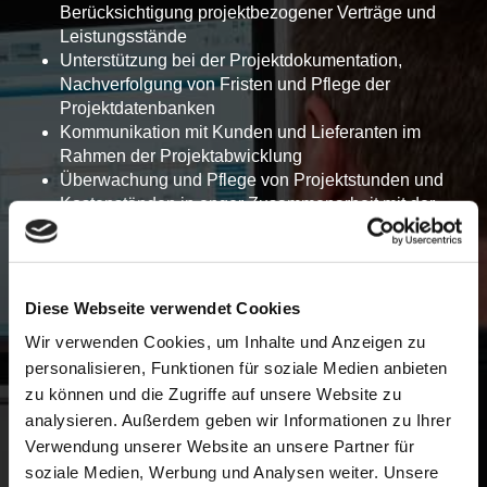
Berücksichtigung projektbezogener Verträge und
Leistungsstände
Unterstützung bei der Projektdokumentation,
Nachverfolgung von Fristen und Pflege der
Projektdatenbanken
Kommunikation mit Kunden und Lieferanten im
Rahmen der Projektabwicklung
Überwachung und Pflege von Projektstunden und
Kostenständen in enger Zusammenarbeit mit der
Projektleitung
Allgemeine Übernahme vielfältiger organisatorischer
und administrativer Aufgaben im Tagesgeschäft
(Bearbeitungdes Posteingangs, Annahme und
Diese Webseite verwendet Cookies
Erfassung von Wareneingängen, Kommissionierung,
Wir verwenden Cookies, um Inhalte und Anzeigen zu
…)
personalisieren, Funktionen für soziale Medien anbieten
zu können und die Zugriffe auf unsere Website zu
Dein Profil:
analysieren. Außerdem geben wir Informationen zu Ihrer
Verwendung unserer Website an unsere Partner für
Abgeschlossene kaufmännische Ausbildung, z. B.
soziale Medien, Werbung und Analysen weiter. Unsere
als Industriekauffrau/- mann, Kauffrau/-mann für