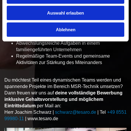
Unbefristete Festanstellung in Vollzeit mit
langfristiger Perspektive
Auswahl erlauben
Übertarifliche Bezahlung und attraktive Zuzahlungen
(VL, betriebliche Altersvorsorge)
Ablehnen
Flexible Arbeitszeiten und ein gutes, familiäres
Betriebsklima
Abwechslungsreiche Aufgaben in einem
familiengeführten Unternehmen
Regelmäßige Team-Events und gemeinsame
Aktivitäten zur Stärkung des Miteinanders
Du möchtest Teil eines dynamischen Teams werden und
spannende Projekte im Bereich MSR-Technik umsetzen?
Dann freuen wir uns auf
deine vollständige Bewerbung
inklusive Gehaltsvorstellung und möglichem
Eintrittsdatum
per Mail an:
Herr Joachim Schwarz |
schwarz@tesaro.de
| Tel
+49 8551
99980-11
| www.tesaro.de