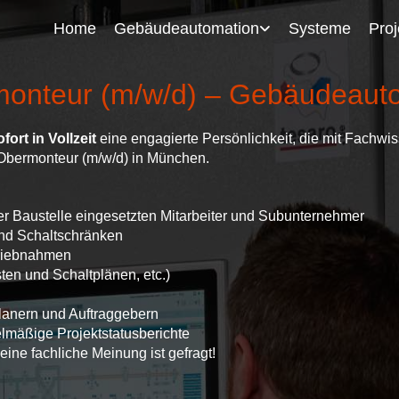
Home
Gebäudeautomation
Systeme
Proj
monteur (m/w/d) – Gebäudeaut
fort in Vollzeit
eine engagierte Persönlichkeit, die mit Fachwi
 Obermonteur (m/w/d) in München.
er Baustelle eingesetzten Mitarbeiter und Subunternehmer
nd Schaltschränken
triebnahmen
ten und Schaltplänen, etc.)
lanern und Auftraggebern
elmäßige Projektstatusberichte
ne fachliche Meinung ist gefragt!