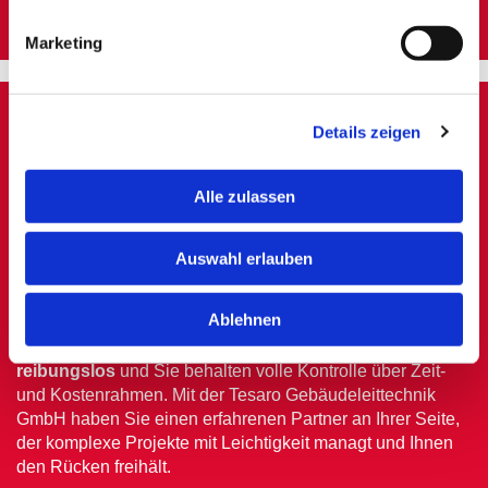
zuverlässige Gebäudesteuerung.
Marketing
Details zeigen
Alle zulassen
Ein besonderes Merkmal unserer Arbeit ist unser
Auswahl erlauben
gewerkeübergreifender Ansatz
. Wir berücksichtigen alle
relevanten Gewerke wie Elektrotechnik und HLK-Systeme,
Ablehnen
um sicherzustellen, dass Ihr Projekt als einheitliches
Gesamtsystem funktioniert. So bleibt der
Prozess
reibungslos
und Sie behalten volle Kontrolle über Zeit-
und Kostenrahmen. Mit der Tesaro Gebäudeleittechnik
GmbH haben Sie einen erfahrenen Partner an Ihrer Seite,
der komplexe Projekte mit Leichtigkeit managt und Ihnen
den Rücken freihält.