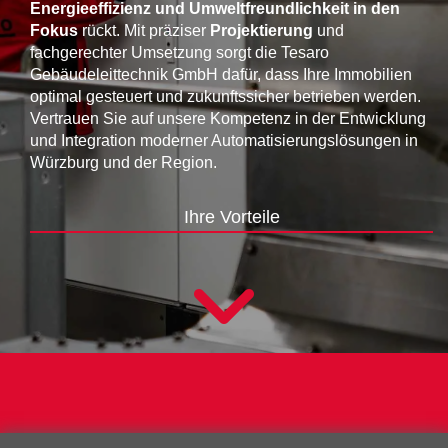
Energieeffizienz und Umweltfreundlichkeit in den
Fokus
rückt. Mit präziser
Projektierung
und
fachgerechter Umsetzung sorgt die Tesaro
Gebäudeleittechnik GmbH dafür, dass Ihre Immobilien
optimal gesteuert und zukunftssicher betrieben werden.
Vertrauen Sie auf unsere Kompetenz in der Entwicklung
und Integration moderner Automatisierungslösungen in
Würzburg und der Region.
Ihre Vorteile