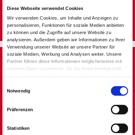
gesamten Projekts digitale Werkzeuge wie Tablets, und
Diese Webseite verwendet Cookies
alle Arbeitsergebnisse werden in einer Cloud gespeichert.
Dies ermöglicht eine direkte, reibungslose Kommunikation
Wir verwenden Cookies, um Inhalte und Anzeigen zu
zwischen allen Beteiligten und stellt sicher, dass
alle
personalisieren, Funktionen für soziale Medien anbieten
Projektdaten stets aktuell und zugänglich
sind.
zu können und die Zugriffe auf unsere Website zu
analysieren. Außerdem geben wir Informationen zu Ihrer
Verwendung unserer Website an unsere Partner für
soziale Medien, Werbung und Analysen weiter. Unsere
Partner führen diese Informationen möglicherweise mit
weiteren Daten zusammen, die Sie ihnen bereitgestellt
haben oder die sie im Rahmen Ihrer Nutzung der Dienste
gesammelt haben.
Einwilligungsauswahl
Notwendig
Bei der Implementierung von Automatisierungstechnik
beeindrucken wir durch
höchste Präzision und
Professionalität
. Wir verstehen die komplexen
Präferenzen
Anforderungen moderner Automatisierungssysteme und
entwickeln maßgeschneiderte Lösungen, die exakt auf Ihre
Bedürfnisse abgestimmt sind. Dank
nahtloser Integration
Statistiken
auf allen Ebenen
sorgen wir für eine effiziente und