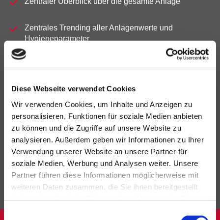
Zentraler Überblick über die gesamte Anlage
Zentrales Trending aller Anlagenwerte und
Hygieneparameter
Individuelle automatisierte Filterspülprogramme
Diese Webseite verwendet Cookies
Intuitive und bedienfreundliche Visualisierung der
Gesamtanlage
Wir verwenden Cookies, um Inhalte und Anzeigen zu
personalisieren, Funktionen für soziale Medien anbieten
Chlorgasüberwachung
zu können und die Zugriffe auf unsere Website zu
analysieren. Außerdem geben wir Informationen zu Ihrer
Verwendung unserer Website an unsere Partner für
Personennotrufe
soziale Medien, Werbung und Analysen weiter. Unsere
Partner führen diese Informationen möglicherweise mit
Einfache, intuitive und hochfunktionale Bademeister-
weiteren Daten zusammen, die Sie ihnen bereitgestellt
Bedientableaus
haben oder die sie im Rahmen Ihrer Nutzung der Dienste
gesammelt haben.
Einwilligungsauswahl