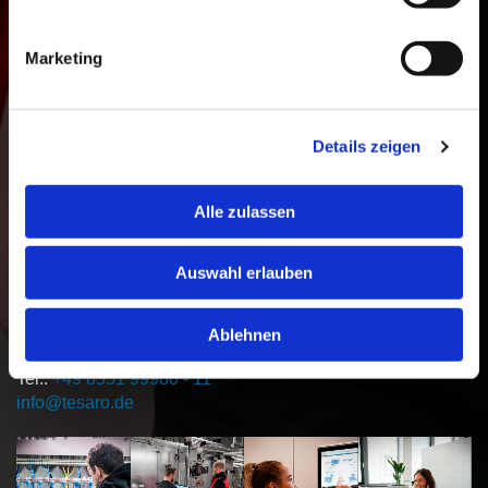
Firmenfahrzeug zur privaten Nutzung
Attraktive, überdurchschnittliche Vergütung
Marketing
Moderne Arbeitsumgebung und spannende Projekte
Langfristige Karrierechancen und
Entwicklungsmöglichkeiten
Details zeigen
Du möchtest in einem innovativen Unternehmen arbeiten,
das dir vielfältige Entwicklungsmöglichkeiten bietet? Dann
Alle zulassen
freuen wir uns auf deine aussagekräftige Bewerbung
inklusive Gehaltsvorstellung und Verfügbarkeit.
Auswahl erlauben
tesaro Gebäudeleittechnik GmbH
Am Bahnhof 2a
Ablehnen
94078 Freyung
Tel.:
+49 8551 99980 - 11
info@tesaro.de