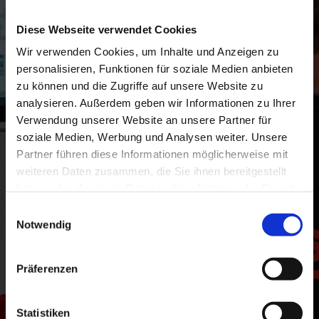
Systemen in der Gebäude- und Klimatechnik sowie
der Industrieautomation
Diese Webseite verwendet Cookies
Analyse und Behebung technischer Störungen
Wir verwenden Cookies, um Inhalte und Anzeigen zu
Betreuung von Projekten im Außendienst,
personalisieren, Funktionen für soziale Medien anbieten
hauptsächlich im Raum Bayern
zu können und die Zugriffe auf unsere Website zu
analysieren. Außerdem geben wir Informationen zu Ihrer
Dein Profil:
Verwendung unserer Website an unsere Partner für
soziale Medien, Werbung und Analysen weiter. Unsere
Abgeschlossene elektrotechnische Ausbildung,
Partner führen diese Informationen möglicherweise mit
idealerweise als Techniker, Meister oder
weiteren Daten zusammen, die Sie ihnen bereitgestellt
Elektrotechniker (m/w/d)
Selbstständige und eigenverantwortliche
haben oder die sie im Rahmen Ihrer Nutzung der Dienste
Arbeitsweise
gesammelt haben.
Einwilligungsauswahl
Freundliches, gepflegtes Auftreten
Notwendig
Vorteilhaft sind Kenntnisse in der Heizung-, Lüftung-
und Klimatechnik (HLK)
Führerschein Klasse B
Präferenzen
Das bieten wir dir:
Statistiken