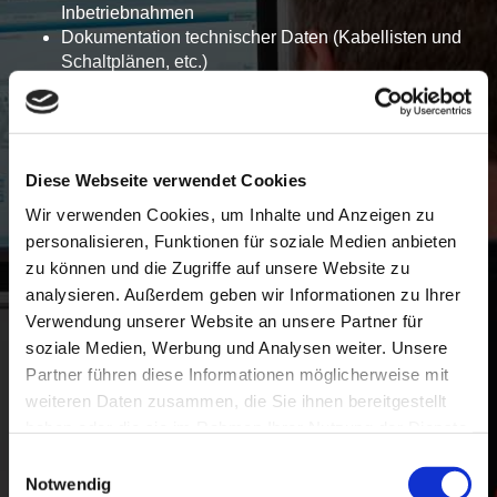
Inbetriebnahmen
Dokumentation technischer Daten (Kabellisten und
Schaltplänen, etc.)
Erstellen von Serviceberichten, Aufmaße
Enge Zusammenarbeit mit Projektleitern, Planern
und Auftraggebern
Dokumentation der Baufortschritte und regelmäßige
Diese Webseite verwendet Cookies
Projektstatusberichte
Teilnahme an Baubesprechungen – denn deine
Wir verwenden Cookies, um Inhalte und Anzeigen zu
fachliche Meinung ist gefragt!
personalisieren, Funktionen für soziale Medien anbieten
zu können und die Zugriffe auf unsere Website zu
analysieren. Außerdem geben wir Informationen zu Ihrer
Dein Profil:
Verwendung unserer Website an unsere Partner für
Abgeschlossene elektrotechnische Ausbildung oder
soziale Medien, Werbung und Analysen weiter. Unsere
technischer Zeichner
Partner führen diese Informationen möglicherweise mit
Erfahrung in der Gebäudeautomation wünschenswert
weiteren Daten zusammen, die Sie ihnen bereitgestellt
Flexibilität, Reisebereitschaft und sehr gute
haben oder die sie im Rahmen Ihrer Nutzung der Dienste
Kommunikationsfähigkeit in Deutsch
gesammelt haben.
Einwilligungsauswahl
Führerschein Klasse B
Notwendig
Engagement, Qualitätsbewusstsein, Teamfähigkeit