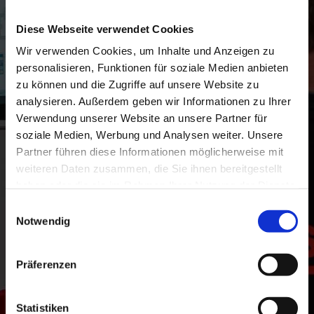
sowie Industrieautomation
Fehleranalyse und Behebung von Störungen an
Diese Webseite verwendet Cookies
MSR-Systemen
Wir verwenden Cookies, um Inhalte und Anzeigen zu
Technische Betreuung von Projekten vor Ort,
personalisieren, Funktionen für soziale Medien anbieten
überwiegend in Bayern
zu können und die Zugriffe auf unsere Website zu
analysieren. Außerdem geben wir Informationen zu Ihrer
Dein Profil:
Verwendung unserer Website an unsere Partner für
soziale Medien, Werbung und Analysen weiter. Unsere
Abgeschlossene elektrotechnische Ausbildung, z. B.
Partner führen diese Informationen möglicherweise mit
als Techniker, Meister oder Elektrotechniker (m/w/d)
weiteren Daten zusammen, die Sie ihnen bereitgestellt
Selbstständige und eigenverantwortliche
Arbeitsweise
haben oder die sie im Rahmen Ihrer Nutzung der Dienste
Sicheres und gepflegtes Auftreten
gesammelt haben.
Einwilligungsauswahl
Idealerweise Kenntnisse in der Heizung-, Lüftung-
Notwendig
und Klimatechnik (HLK)
Führerschein Klasse B
Präferenzen
Das bieten wir dir:
Statistiken