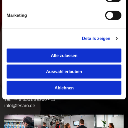
Firmenfahrzeug, auch zur privaten Nutzung
Unbefristeter Arbeitsvertrag mit attraktiver Vergütung
Abwechslungsreiche Projekte und moderne
Marketing
Arbeitsmittel
Zukunftsorientierte Karriere- und
Entwicklungsperspektiven
Details zeigen
Du suchst eine langfristige und anspruchsvolle Aufgabe in
einem modernen Unternehmen? Dann freuen wir uns auf
Alle zulassen
deine vollständige Bewerbung inklusive
Gehaltsvorstellung und frühestmöglichem Eintrittstermin.
Auswahl erlauben
tesaro Gebäudeleittechnik GmbH
Maxhüttenstraße 11
Ablehnen
93055 Regensburg
Tel.: +49 8551 99980 - 11
info@tesaro.de