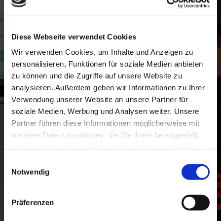
Belegungslisten
Erstellen von Schaltschrankplänen
Einholen von technischen Unterlagen und
Diese Webseite verwendet Cookies
Datenblättern zur Erstellung der MSR-Planung
Wir verwenden Cookies, um Inhalte und Anzeigen zu
personalisieren, Funktionen für soziale Medien anbieten
Dein Profil:
zu können und die Zugriffe auf unsere Website zu
Abgeschlossene elektrotechnische Ausbildung oder
analysieren. Außerdem geben wir Informationen zu Ihrer
technischer Zeichner
Verwendung unserer Website an unsere Partner für
Erfahrung in der Gebäudeautomation wünschenswert
soziale Medien, Werbung und Analysen weiter. Unsere
Flexibilität, Reisebereitschaft und sehr gute
Partner führen diese Informationen möglicherweise mit
Kommunikationsfähigkeit in Deutsch
weiteren Daten zusammen, die Sie ihnen bereitgestellt
Führerschein Klasse B
haben oder die sie im Rahmen Ihrer Nutzung der Dienste
Engagement, Qualitätsbewusstsein, Teamfähigkeit
gesammelt haben.
Einwilligungsauswahl
Du bringst viele, aber noch nicht alle Voraussetzungen
Notwendig
mit?
Dann lass uns über deinen Entwicklungsweg für
diese Position sprechen!
Präferenzen
Das bieten wir: