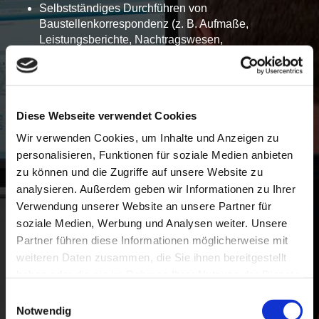
Selbstständiges Durchführen von
Baustellenkorrespondenz (z. B. Aufmaße,
Leistungsberichte, Nachtragswesen,
Baustellendokumentation, etc.)
Leitung laufender Aufträge von der
Auftragsvorbereitung bis zur Übergabe an den
Kunden
Diese Webseite verwendet Cookies
Schnittstellenkommunikation zwischen allen
Projektbeteiligten
Wir verwenden Cookies, um Inhalte und Anzeigen zu
personalisieren, Funktionen für soziale Medien anbieten
zu können und die Zugriffe auf unsere Website zu
Dein Profil:
analysieren. Außerdem geben wir Informationen zu Ihrer
Abgeschlossene elektrotechnische Ausbildung bzw.
Verwendung unserer Website an unsere Partner für
Techniker-/ Meisterabschluss
soziale Medien, Werbung und Analysen weiter. Unsere
Erfahrung als Projektleiter erforderlich
Partner führen diese Informationen möglicherweise mit
MSR und Programmierkenntnisse von Vorteil
weiteren Daten zusammen, die Sie ihnen bereitgestellt
Flexibilität, Reisebereitschaft und sehr gute
haben oder die sie im Rahmen Ihrer Nutzung der Dienste
Kommunikationsfähigkeit in Deutsch
gesammelt haben.
Einwilligungsauswahl
Verständnis für kaufmännische Abläufe und einen
Notwendig
sicheren Umgang mit MS Office