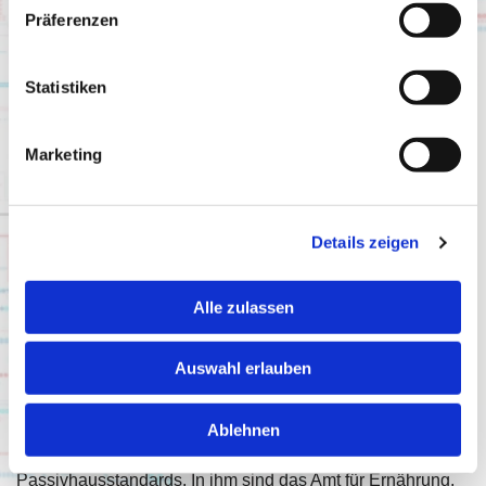
Deos710/32 EMS-Controller
Präferenzen
GLT DEOS OPENweb
Statistiken
Alarmweiterleitung per E-Mail
Fernwartung und Betreuung
Marketing
Anlagen: Heizung: Pelletkessel, Brennwertgerät,
Warmwasserbereitung. Einzelraumregelung: Heizen
des Büros und Klassenraume so wie Heizen und
Kühler der Besprechungsräume. Lüftung:
Details zeigen
Aufschaltung und Steuerung externer
Lüftungsanlagen.
Alle zulassen
Die Herausforderung bei diesem Projekt:
Auswahl erlauben
Das Grüne Zentrum in Kaufbeuren ist in
Holzständerbauweise gebaut und somit sehr nachhaltig.
Das Gebäude besitzt eine hochwärmegedämmte
Ablehnen
Außenhülle und erfüllt alle Kriterien des
Passivhausstandards. In ihm sind das Amt für Ernährung,