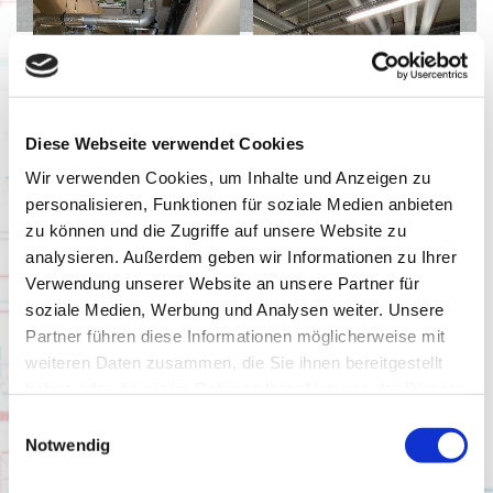
Diese Webseite verwendet Cookies
Wir verwenden Cookies, um Inhalte und Anzeigen zu
personalisieren, Funktionen für soziale Medien anbieten
zu können und die Zugriffe auf unsere Website zu
analysieren. Außerdem geben wir Informationen zu Ihrer
Das Projekt in Zahlen:
Verwendung unserer Website an unsere Partner für
soziale Medien, Werbung und Analysen weiter. Unsere
4 x Controller / 7 Controller Bösch Lüftungsanlagen
Partner führen diese Informationen möglicherweise mit
2 x Automationsschwerpunkte
weiteren Daten zusammen, die Sie ihnen bereitgestellt
haben oder die sie im Rahmen Ihrer Nutzung der Dienste
ca. 1500 KNX-Datenpunkte
gesammelt haben.
Einwilligungsauswahl
ca. 1000 Physikalische DP auf der DDC
Notwendig
11 M-BUS Zähler