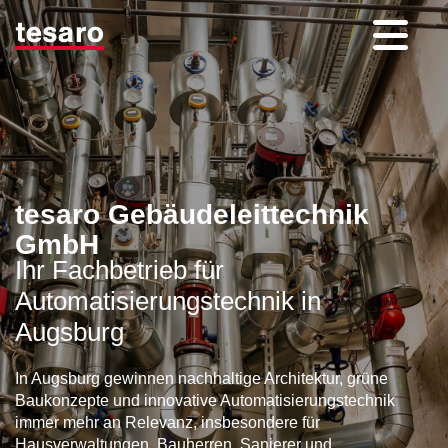
tesaro Gebäudeleittechnik
GmbH
Ihr Fachbetrieb für
Automatisierungstechnik in
Augsburg
In Augsburg gewinnen nachhaltige Architektur, grüne
Baukonzepte und innovative Automatisierungstechnik
immer mehr an Relevanz, insbesondere für
Hausverwaltungen, Bauherren, Sanierer und