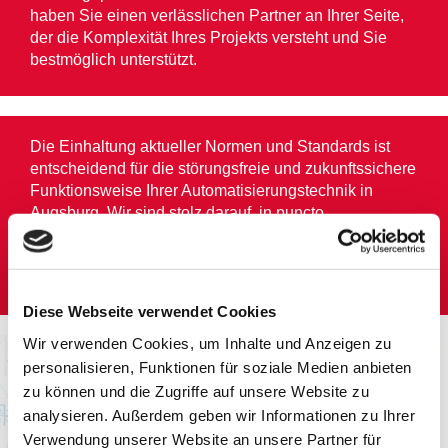
haben Sie einen verlässlichen Partner an Ihrer Seite,
der die Komplexität Ihres Projekts versteht und Sie
bestmöglich unterstützt.
Die Einhaltung aktueller Normen und Standards ist
entscheidend für die störungsfreie und zukunftssichere
Funktionsweise Ihrer Automatisierungstechnik in
Augsburg. Wir sind stolz darauf, in puncto
Branchenstandards eine führende Rolle einzunehmen
– ein weiteres herausragendes Merkmal der tesaro
Gebäudeleittechnik GmbH.
Diese Webseite verwendet Cookies
Wir verwenden Cookies, um Inhalte und Anzeigen zu
personalisieren, Funktionen für soziale Medien anbieten
zu können und die Zugriffe auf unsere Website zu
analysieren. Außerdem geben wir Informationen zu Ihrer
Verwendung unserer Website an unsere Partner für