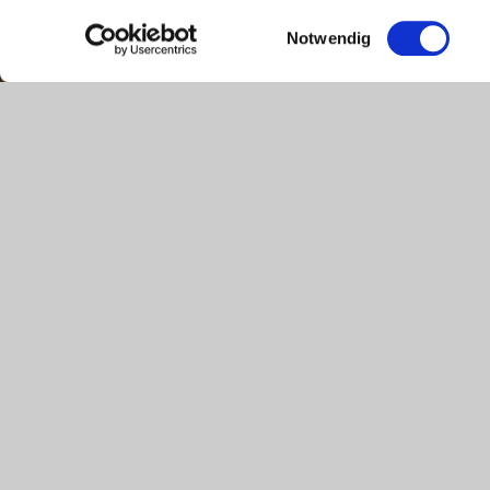
Einwilligungsauswahl
Notwendig
Mess-, Steuer- und Regelungstechnik für
Mit moderner MSR-Technik haben Sie jederzeit die optimale
Heiztechnik sorgen wir dafür, dass Ihr Bedarf bestmöglic
reduziert sowohl den zeitlichen Aufwand für den optimale