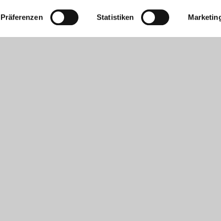
Präferenzen
Statistiken
Marketin
Heiztechnik für Ihr Gebäude
 verschiedenste Gebäudetypen, vom Bürogebäud
 Kontrolle und intuitiven Zugriff auf alle Funktionen Ihrer Hei
h gedeckt ist. Hierdurch wird der Energieverbrauch, sowie der W
n Betrieb Ihrer Anlage als auch Ihre Kosten.