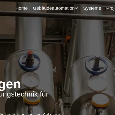
Home
Gebäudeautomation
Systeme
Proj
gen
ungstechnik für
ür Ihre Heizanlage aus. Auf diese