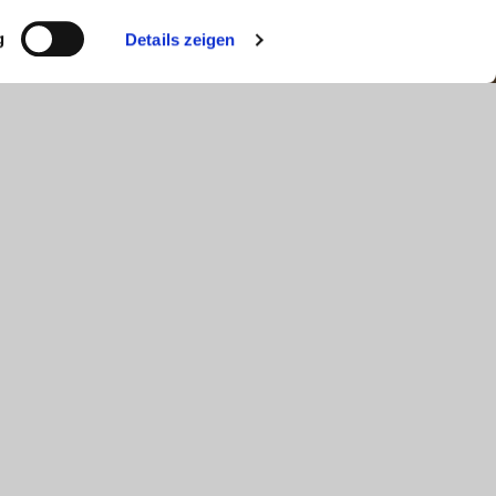
g
Details zeigen
e bis zur spezialisierten Logistikhalle.
zanlage. Durch eine individuelle Gestaltung Ihrer
artungsaufwand Ihrer Anlage vor Ort verringert. Das